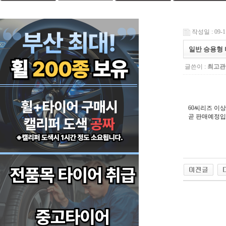
작성일 : 09-11
일반 승용형 
글쓴이 :
최고관
60씨리즈 이
곧 판매예정입