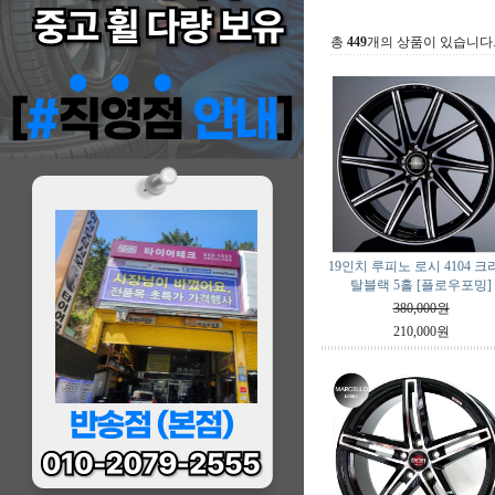
총
449
개의 상품이 있습니다
19인치 루피노 로시 4104 
탈블랙 5홀 [플로우포밍]
380,000원
210,000원