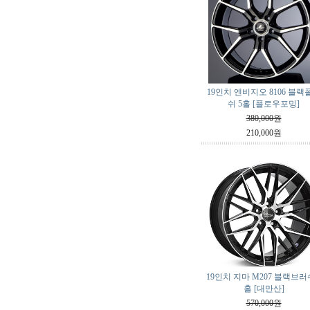
19인치 엔비지오 8106 블랙
쉬 5홀 [플로우포밍]
380,000원
210,000원
19인치 지마 M207 블랙브러쉬
홀 [대만산]
570,000원