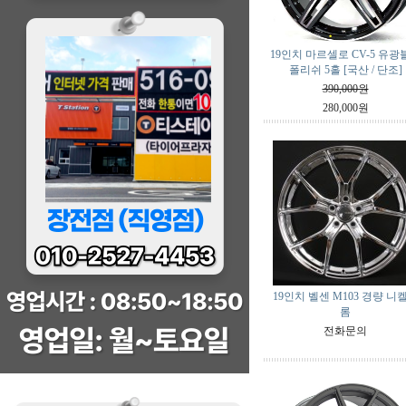
19인치 마르셀로 CV-5 유광
폴리쉬 5홀 [국산 / 단조]
390,000원
280,000원
19인치 벨센 M103 경량 니
롬
전화문의