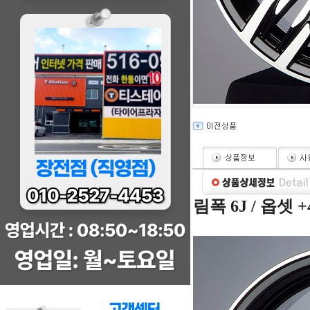
림폭 6J / 옵셋 +40