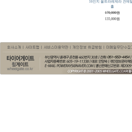
16인치 울트라레제라 건메탈
홀
170,000원
135,000원