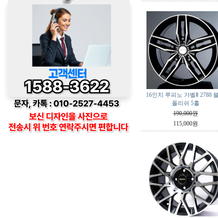
16인치 루피노 가벨Ⅱ 2788 
폴리쉬 5홀
190,000원
115,000원