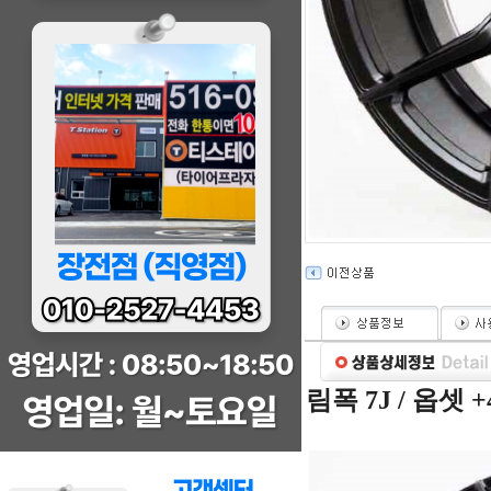
림폭 7J / 옵셋 +40