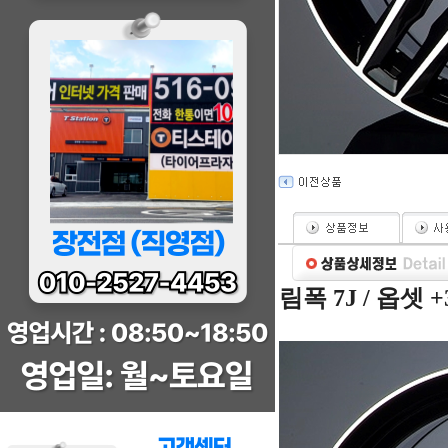
림폭 7J / 옵셋 +38