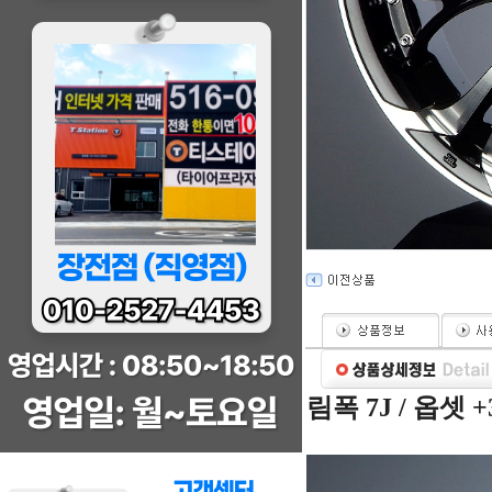
림폭 7J / 옵셋 +38