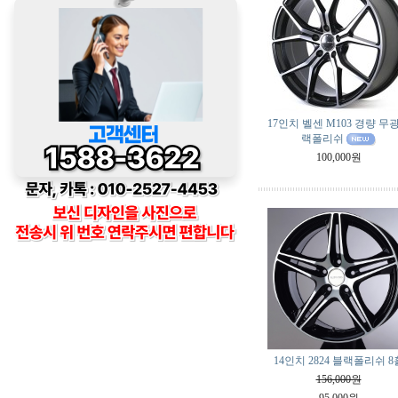
17인치 벨센 M103 경량 무
랙폴리쉬
100,000원
14인치 2824 블랙폴리쉬 8
156,000원